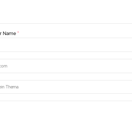
er Name
*