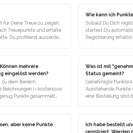
Wie kann ich Punkt
t für Deine Treue zu zeigen.
Sobald Du Dich regist
ach Treuepunkte und erhalte
startest Du automati
te. Du profitierst ausserdem
Registrierung erhälts
und kannst Dich an Deine
sehen, auf welchen 
unter
? Können mehrere
Was ist mit "genehm
ig eingelöst werden?
Status gemeint?
is zu dem Bereich
Genehmigte Punkte ka
he Belohnungen (= kostenlose
Ausstehende Punkte m
u genug Punkte gesammelt
eine Bestellung sind 
m Du auf den Button
werden Dir nicht gutg
ssen, aber keine Punkte
Ich habe bestellt u
registriert. Werden 