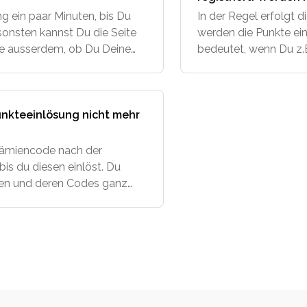
nachträglich gutge
g ein paar Minuten, bis Du
In der Regel erfolgt 
nsonsten kannst Du die Seite
werden die Punkte ein
fe ausserdem, ob Du Deine
bedeutet, wenn Du z.B
en hast. Falls nicht, i
der dritten Woche er
werden
unkteeinlösung nicht mehr
Prämiencode nach der
bis du diesen einlöst. Du
mien und deren Codes ganz
. 1. Gehe auf die Seite vom