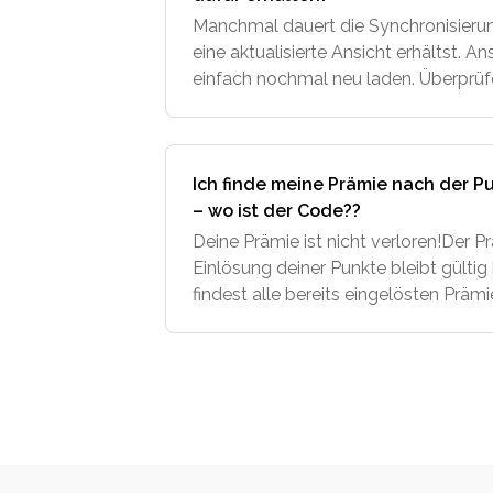
Manchmal dauert die Synchronisierun
eine aktualisierte Ansicht erhältst. A
einfach nochmal neu laden. Überprü
letzte Bestellung wirklich abgeschloss
Ich finde meine Prämie nach der P
– wo ist der Code??
Deine Prämie ist nicht verloren!Der 
Einlösung deiner Punkte bleibt gültig 
findest alle bereits eingelösten Prä
einfach in deinem Bestsnacker Konto:
Bes