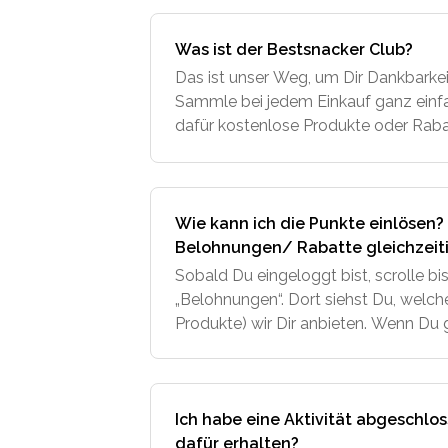
Was ist der Bestsnacker Club?
Das ist unser Weg, um Dir Dankbarkei
Sammle bei jedem Einkauf ganz einf
dafür kostenlose Produkte oder Rabat
vom Pre-Access zu neuen Produkten 
Wie kann ich die Punkte einlösen
Belohnungen/ Rabatte gleichzeit
Sobald Du eingeloggt bist, scrolle b
„Belohnungen“. Dort siehst Du, welc
Produkte) wir Dir anbieten. Wenn D
hast, kannst Du diese einlösen, inde
"Belohnung erhalt
Ich habe eine Aktivität abgeschlo
dafür erhalten?