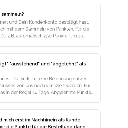
e sammeln?
riert und Dein Kundenkonto bestätigt hast,
sch mit dem Sammeln von Punkten. Für die
t Du z.B. automatisch 250 Punkte. Um zu
Wegen Du Punkte sammeln kannst, schaue
igt" "ausstehend" und "abgelehnt" als
nnst Du direkt für eine Belohnung nutzen.
üssen von uns noch verifiziert werden. Für
das in der Regel 14 Tage. Abgelehnte Punkte
eschrieben. Das ist der Fall, wenn Du z
nd mich erst im Nachhinein als Kunde
mir die Punkte für die Bestellung dann