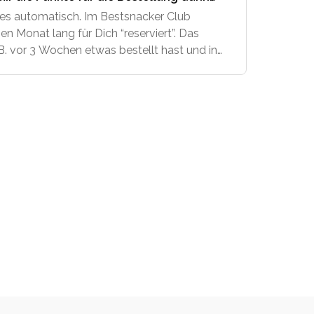
schrieben?
dies automatisch. Im Bestsnacker Club
en Monat lang für Dich “reserviert”. Das
. vor 3 Wochen etwas bestellt hast und in
st Dein Bestsnacker-Konto anlegst, dann